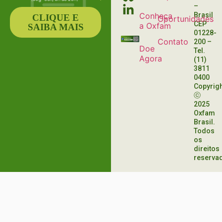
–
Conheça
Brasil
CLIQUE E
Oportunidades
CEP
a Oxfam
SAIBA MAIS
01228-
Contato
200
–
Doe
Tel.
Agora
(11)
3811
0400
Copyrig
ⓒ
2025
Oxfam
Brasil.
Todos
os
direitos
reserva