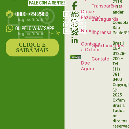
2118
Transparência
– 11º
O que
andar
Fazemos
–
Salvaguarda
Consola
São
Notícias
Imprensa
Paulo/S
–
Conheça
Brasil
CLIQUE E
Oportunidades
CEP
a Oxfam
SAIBA MAIS
01228-
Contato
200
–
Doe
Tel.
Agora
(11)
3811
0400
Copyrig
ⓒ
2025
Oxfam
Brasil.
Todos
os
direitos
reserva