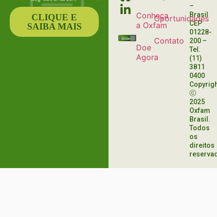
–
Conheça
Brasil
CLIQUE E
Oportunidades
CEP
a Oxfam
SAIBA MAIS
01228-
Contato
200
–
Doe
Tel.
Agora
(11)
3811
0400
Copyrig
ⓒ
2025
Oxfam
Brasil.
Todos
os
direitos
reserva