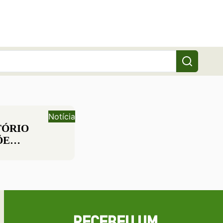
Notícia
TÓRIO
ÕE
TE
ICO
 AS
GUALDADES
ÍS