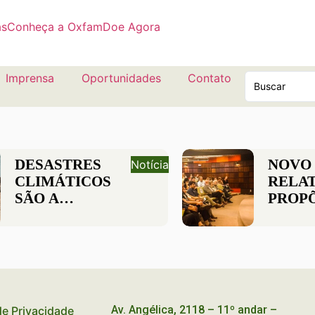
as
Conheça a Oxfam
Doe Agora
Imprensa
Oportunidades
Contato
DESASTRES
NOVO
Notícia
CLIMÁTICOS
RELA
SÃO A
PROP
PRINCIPAL
DEBA
CAUSA DE
PÚBL
DESLOCAMENTO
SOBRE
NO MUNDO
DESI
NO PA
Av. Angélica, 2118 – 11º andar –
 de Privacidade