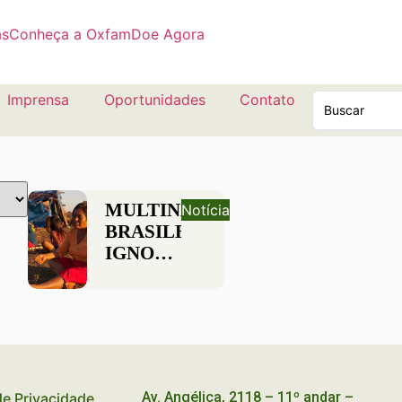
as
Conheça a Oxfam
Doe Agora
Imprensa
Oportunidades
Contato
MULTINACIONAIS
Notícia
BRASILEIRAS
IGNORAM
VOZ
DAS
COMUNIDADES
Av. Angélica, 2118 – 11º andar –
 de Privacidade