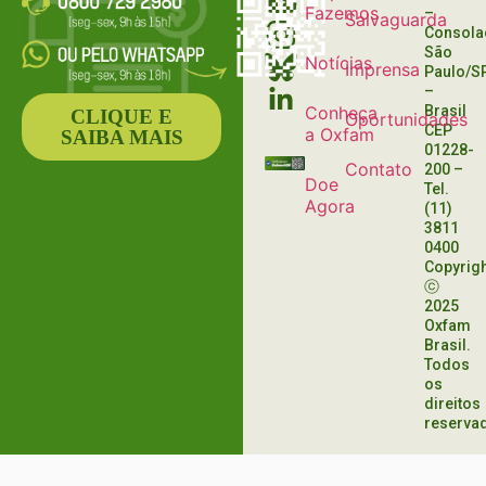
Fazemos
–
Salvaguarda
Consola
São
Notícias
Imprensa
Paulo/S
–
Conheça
Brasil
CLIQUE E
Oportunidades
CEP
a Oxfam
SAIBA MAIS
01228-
Contato
200
–
Doe
Tel.
Agora
(11)
3811
0400
Copyrig
ⓒ
2025
Oxfam
Brasil.
Todos
os
direitos
reserva