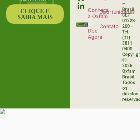
–
Conheça
Brasil
CLIQUE E
Oportunidades
CEP
a Oxfam
SAIBA MAIS
01228-
Contato
200
–
Doe
Tel.
Agora
(11)
3811
0400
Copyrig
ⓒ
2025
Oxfam
Brasil.
Todos
os
direitos
reserva