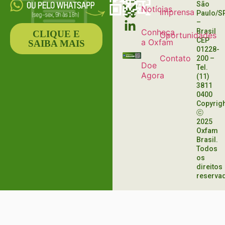
São
Notícias
Imprensa
Paulo/S
–
Conheça
Brasil
CLIQUE E
Oportunidades
CEP
a Oxfam
SAIBA MAIS
01228-
Contato
200
–
Doe
Tel.
Agora
(11)
3811
0400
Copyrig
ⓒ
2025
Oxfam
Brasil.
Todos
os
direitos
reserva