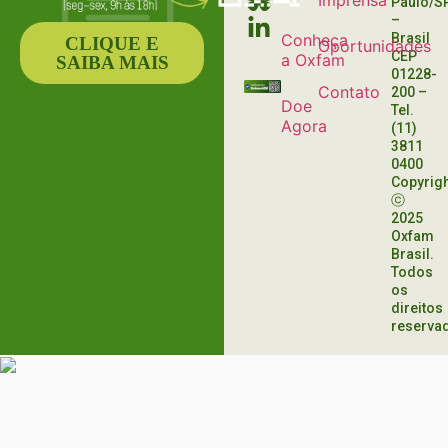
Imprensa
Paulo/S
–
Conheça
Brasil
CLIQUE E
Oportunidades
CEP
a Oxfam
SAIBA MAIS
01228-
Contato
200
–
Doe
Tel.
Agora
(11)
3811
0400
Copyrig
ⓒ
2025
Oxfam
Brasil.
Todos
os
direitos
reserva