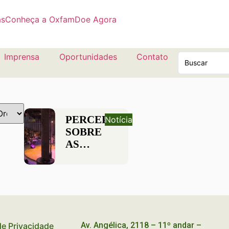
as
Conheça a Oxfam
Doe Agora
Imprensa
Oportunidades
Contato
PERCEPÇÃO
Notícia
SOBRE
AS
DESIGUALDADES
EM
DEBATE
Av. Angélica, 2118 – 11º andar –
 de Privacidade