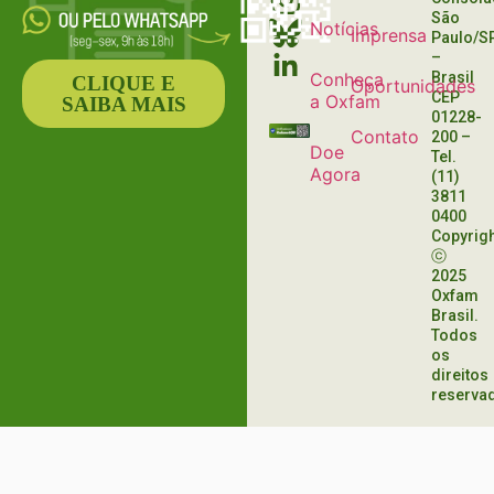
São
Notícias
Imprensa
Paulo/S
–
Conheça
Brasil
CLIQUE E
Oportunidades
CEP
a Oxfam
SAIBA MAIS
01228-
Contato
200
–
Doe
Tel.
Agora
(11)
3811
0400
Copyrig
ⓒ
2025
Oxfam
Brasil.
Todos
os
direitos
reserva