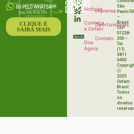
Consola
São
Notícias
Imprensa
Paulo/S
–
Conheça
Brasil
CLIQUE E
Oportunidades
CEP
a Oxfam
SAIBA MAIS
01228-
Contato
200
–
Doe
Tel.
Agora
(11)
3811
0400
Copyrig
ⓒ
2025
Oxfam
Brasil.
Todos
os
direitos
reserva