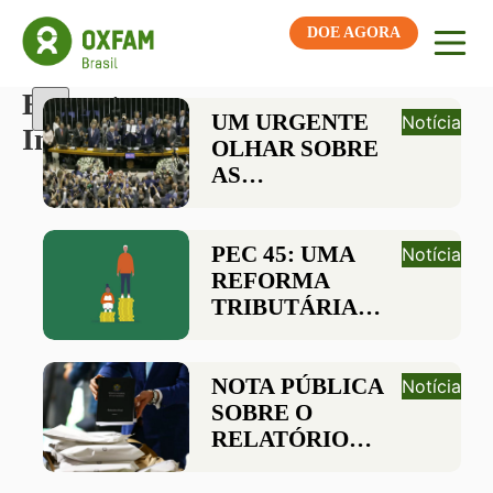
DOE AGORA
Etiqueta:
UM URGENTE
Notícia
Inesc
OLHAR SOBRE
AS
DESIGUALDADES:
AINDA HÁ
TEMPO DE SE
PEC 45: UMA
Notícia
APRIMORAR A
REFORMA
REFORMA
TRIBUTÁRIA
TRIBUTÁRIA
MUITO LONGE
DE SER
SAUDÁVEL,
NOTA PÚBLICA
Notícia
SOLIDÁRIA OU
SOBRE O
SUSTENTÁVEL
RELATÓRIO
FINAL DA CPI
DA COVID