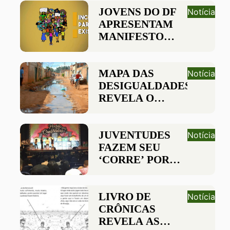
JOVENS DO DF
Notícia
APRESENTAM
MANIFESTO
‘INCIDIR PARA
EXISTIR’ EM
AUDIÊNCIA
MAPA DAS
Notícia
PÚBLICA
DESIGUALDADES
REVELA O
ABISMO SOCIAL
ENTRE REGIÕES
DE BRASÍLIA
JUVENTUDES
Notícia
FAZEM SEU
‘CORRE’ POR
INCLUSÃO E
GERAÇÃO DE
RENDA
LIVRO DE
Notícia
CRÔNICAS
REVELA AS