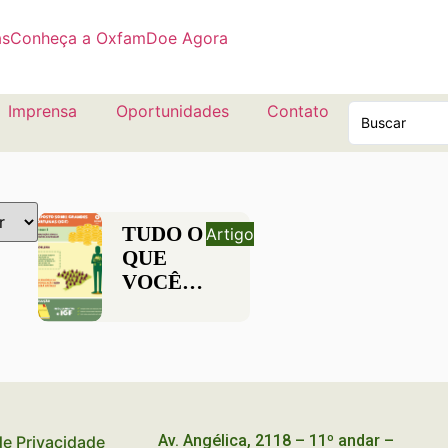
as
Conheça a Oxfam
Doe Agora
Imprensa
Oportunidades
Contato
TUDO O
Artigo
QUE
VOCÊ
PRECISA
SABER
SOBRE
TAXAÇÃO
DE
GRANDES
Av. Angélica, 2118 – 11º andar –
 de Privacidade