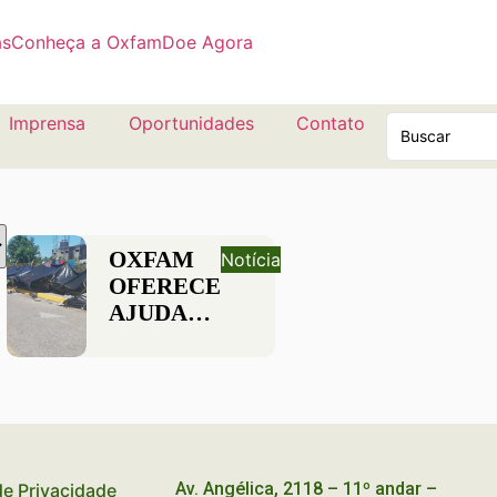
as
Conheça a Oxfam
Doe Agora
Imprensa
Oportunidades
Contato
OXFAM
Notícia
OFERECE
AJUDA
HUMANITÁRIA
ÀS
MILHARES
DE
PESSOAS
DA
Av. Angélica, 2118 – 11º andar –
 de Privacidade