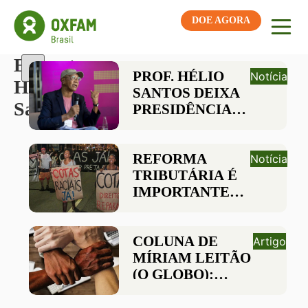
DOE AGORA
Etiqueta:
PROF. HÉLIO
Notícia
Helio
SANTOS DEIXA
Santos
PRESIDÊNCIA
DO CONSELHO
DELIBERATIVO
DA OXFAM
REFORMA
Notícia
BRASIL
TRIBUTÁRIA É
IMPORTANTE
FERRAMENTA
PARA
PROMOVER
COLUNA DE
Artigo
REPARAÇÃO
MÍRIAM LEITÃO
HISTÓRICA À
(O GLOBO):
POPULAÇÃO
POPULAÇÃO
NEGRA
QUE SE