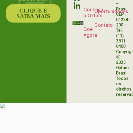
–
Conheça
Brasil
CLIQUE E
Oportunidades
CEP
a Oxfam
SAIBA MAIS
01228-
Contato
200
–
Doe
Tel.
Agora
(11)
3811
0400
Copyrig
ⓒ
2025
Oxfam
Brasil.
Todos
os
direitos
reserva