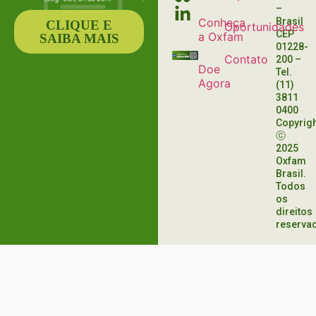
–
Conheça
Brasil
CLIQUE E
Oportunidades
CEP
a Oxfam
SAIBA MAIS
01228-
Contato
200
–
Doe
Tel.
Agora
(11)
3811
0400
Copyrig
ⓒ
2025
Oxfam
Brasil.
Todos
os
direitos
reserva