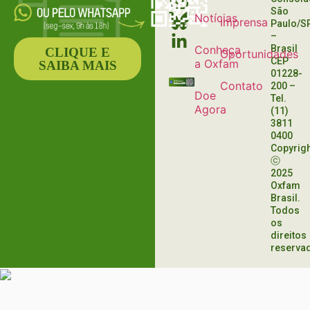
São
Notícias
Imprensa
Paulo/S
–
Conheça
Brasil
CLIQUE E
Oportunidades
CEP
a Oxfam
SAIBA MAIS
01228-
Contato
200
–
Doe
Tel.
Agora
(11)
3811
0400
Copyrig
ⓒ
2025
Oxfam
Brasil.
Todos
os
direitos
reserva