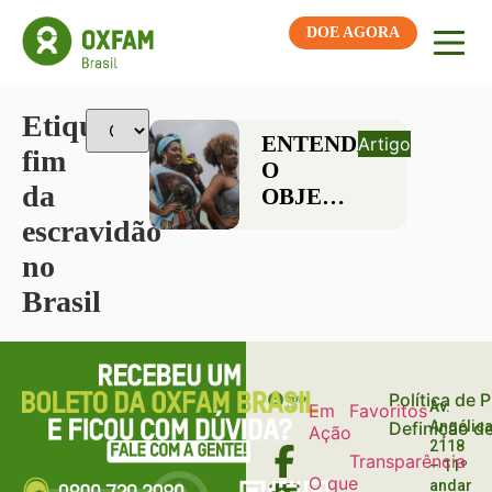
DOE AGORA
Etiqueta:
ENTENDA
Artigo
fim
O
da
OBJETIVO
E A
escravidão
IMPORTÂNCIA
no
DO DIA
Brasil
DA
CONSCIÊNCIA
NEGRA
Política de 
Av.
Em
Favoritos
Definição d
Angélica
Ação
2118
Transparência
– 11º
O que
andar