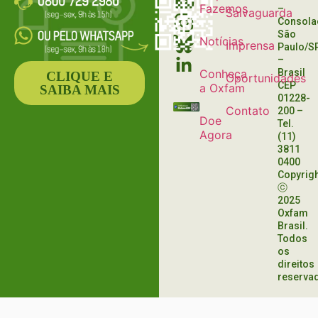
Fazemos
–
Salvaguarda
Consola
São
Notícias
Imprensa
Paulo/S
–
Conheça
Brasil
CLIQUE E
Oportunidades
CEP
a Oxfam
SAIBA MAIS
01228-
Contato
200
–
Doe
Tel.
Agora
(11)
3811
0400
Copyrig
ⓒ
2025
Oxfam
Brasil.
Todos
os
direitos
reserva