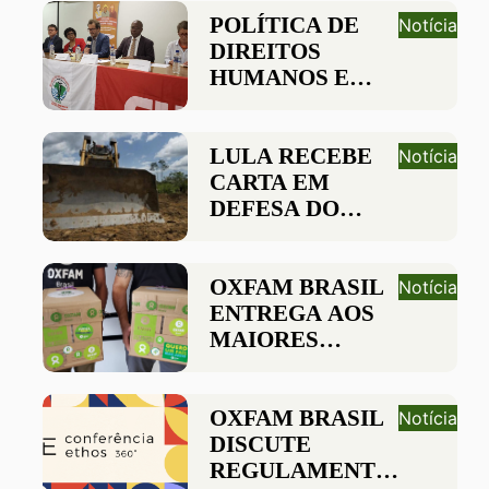
APROVAR O PL
POLÍTICA DE
Notícia
DE DIREITOS
DIREITOS
HUMANOS E
HUMANOS E
EMPRESAS
EMPRESAS TEM
QUE SER
DISSEMINADA
LULA RECEBE
Notícia
PELA
CARTA EM
ATIVIDADE
DEFESA DO
ECONÔMICA DO
MARCO LEGAL
PAÍS, DIZ
DE DIREITOS
MINISTRO
HUMANOS E
OXFAM BRASIL
Notícia
SILVIO
EMPRESAS
ENTREGA AOS
ALMEIDA
MAIORES
SUPERMERCADOS
BRASILEIROS
PETIÇÃO COM
OXFAM BRASIL
Notícia
130 MIL
DISCUTE
ASSINATURAS
REGULAMENTAÇÃO