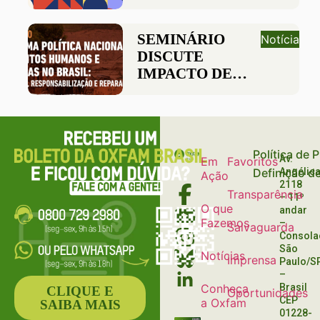
DA DEFESA DOS
DIREITOS
HUMANOS
SEMINÁRIO
Notícia
PELAS
DISCUTE
EMPRESAS NA
IMPACTO DE
CONFERÊNCIA
GRANDES
ETHOS 2022
CORPORAÇÕES
NOS DIREITOS
HUMANOS
Política de 
Av.
Em
Favoritos
Definição d
Angélica
Ação
2118
Transparência
– 11º
O que
andar
Fazemos
–
Salvaguarda
Consola
São
Notícias
Imprensa
Paulo/S
–
Conheça
Brasil
CLIQUE E
Oportunidades
CEP
a Oxfam
SAIBA MAIS
01228-