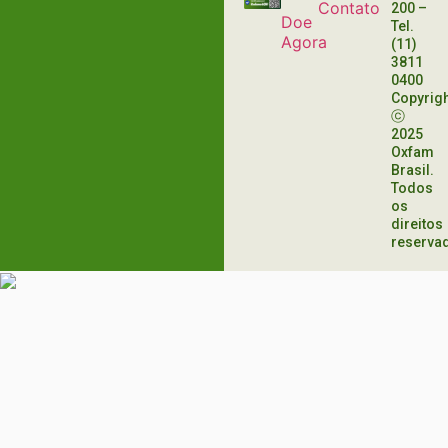
Contato
200
–
Doe
Tel.
Agora
(11)
3811
0400
Copyrig
ⓒ
2025
Oxfam
Brasil.
Todos
os
direitos
reserva