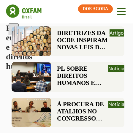
DOE AGORA
Etiqueta:
DIRETRIZES DA
Artigo
empresas
OCDE INSPIRAM
e
NOVAS LEIS DE
DEVIDA
direitos
DILIGÊNCIA EM
humanos
DIREITOS
PL SOBRE
Notícia
HUMANOS PELO
DIREITOS
MUNDO
HUMANOS E
EMPRESAS É
DEBATIDO NA
CÂMARA DOS
À PROCURA DE
Notícia
DEPUTADOS
ATALHOS NO
CONGRESSO
PARA
FORTALECER E