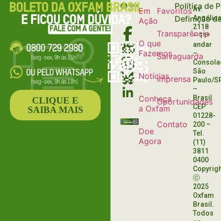
Política de 
Av.
Em
Favoritos
Definição d
Angélica
Ação
2118
Transparência
– 11º
O que
andar
Fazemos
–
Salvaguarda
Consola
São
Notícias
Imprensa
Paulo/S
–
Conheça
Brasil
CLIQUE E
Oportunidades
CEP
a Oxfam
SAIBA MAIS
01228-
Contato
200
–
Doe
Tel.
Agora
(11)
3811
0400
Copyrig
ⓒ
2025
Oxfam
Brasil.
Todos