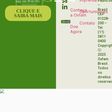
Imprensa
Paulo/S
–
Conheça
Brasil
CLIQUE E
Oportunidades
CEP
a Oxfam
SAIBA MAIS
01228-
Contato
200
–
Doe
Tel.
Agora
(11)
3811
0400
Copyrig
ⓒ
2025
Oxfam
Brasil.
Todos
os
direitos
reserva