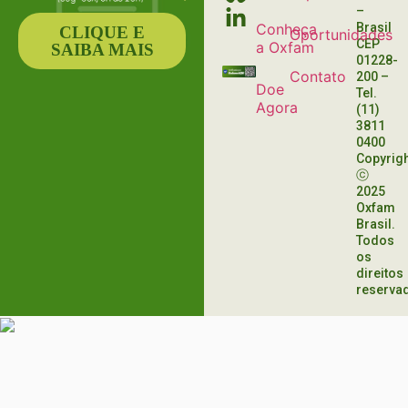
–
Conheça
Brasil
CLIQUE E
Oportunidades
CEP
a Oxfam
SAIBA MAIS
01228-
Contato
200
–
Doe
Tel.
Agora
(11)
3811
0400
Copyrig
ⓒ
2025
Oxfam
Brasil.
Todos
os
direitos
reserva