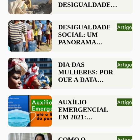
DESIGUALDADES
DESIGUALDADE
SOCIAL E COMO
AFETA A
POPULAÇÃO
DESIGUALDADE
Artigo
SOCIAL: UM
PANORAMA
COMPLETO DA
REALIDADE
MUNDIAL
DIA DAS
Artigo
MULHERES: POR
QUE A DATA
AINDA É TÃO
RELEVANTE?
AUXÍLIO
Artigo
EMERGENCIAL
EM 2021:
ENTENDA A
IMPORTÂNCIA
COMO O
Artigo