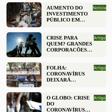
A DEMOCRACIA
BRASILEIRA?
AUMENTO DO
Notícia
INVESTIMENTO
PÚBLICO EM
EDUCAÇÃO
REDUZIU A
DESIGUALDADE
CRISE PARA
Artigo
DE RENDA NO
QUEM? GRANDES
BRASIL, REVELA
CORPORAÇÕES
ESTUDO
LUCRARAM
BILHÕES
DURANTE A
FOLHA:
Artigo
PANDEMIA
CORONAVÍRUS
DEIXARÁ
HERANÇA
AMARGA PARA
SER RESOLVIDA,
O GLOBO: CRISE
Artigo
DIZEM
DO
ESPECIALISTAS
CORONAVÍRUS