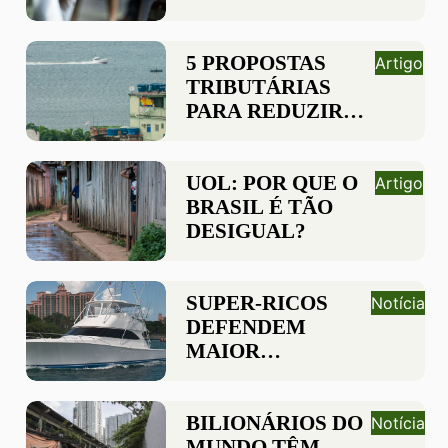
REABRE DEBATE
SOBRE RENDA
BÁSICA
5 PROPOSTAS
Artigo
TRIBUTÁRIAS
PARA REDUZIR
DESIGUALDADES
UOL: POR QUE O
Artigo
BRASIL É TÃO
DESIGUAL?
SUPER-RICOS
Notícia
DEFENDEM
MAIOR
TRIBUTAÇÃO
SOBRE GRANDES
FORTUNAS
BILIONÁRIOS DO
Notícia
MUNDO TÊM