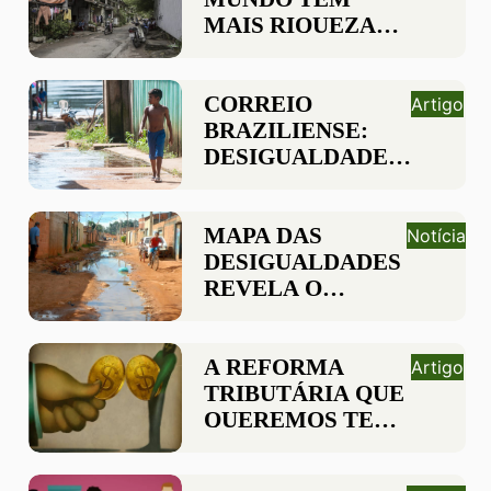
MAIS RIQUEZA
DO QUE 60% DA
POPULAÇÃO
MUNDIAL
CORREIO
Artigo
BRAZILIENSE:
DESIGUALDADE
AINDA AFETA
DESENVOLVIMENTO
DO PAÍS
MAPA DAS
Notícia
DESIGUALDADES
REVELA O
ABISMO SOCIAL
ENTRE REGIÕES
DE BRASÍLIA
A REFORMA
Artigo
TRIBUTÁRIA QUE
QUEREMOS TEM
QUE REDUZIR
DESIGUALDADES!