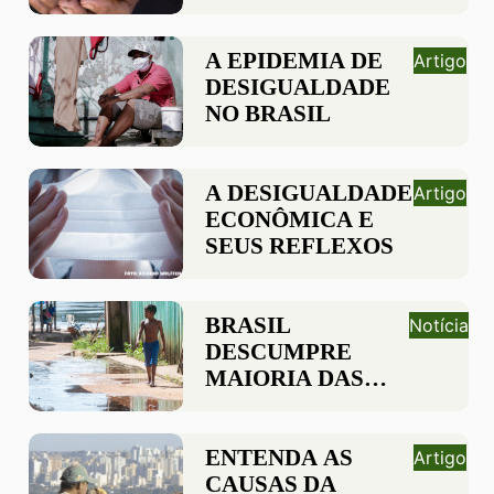
SOBRE MAIS
RICOS PARA
FINANCIAR
A EPIDEMIA DE
Artigo
RENDA E
DESIGUALDADE
ASSISTÊNCIA
NO BRASIL
SOCIAL A QUEM
MAIS PRECISA
A DESIGUALDADE
Artigo
ECONÔMICA E
SEUS REFLEXOS
BRASIL
Notícia
DESCUMPRE
MAIORIA DAS
RECOMENDAÇÕES
DA ONU PARA
REDUZIR
ENTENDA AS
Artigo
POBREZA E
CAUSAS DA