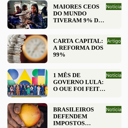
REPARAÇÃO
MAIORES CEOS
Notícia
HISTÓRICA À
DO MUNDO
POPULAÇÃO
TIVERAM 9% DE
NEGRA
AUMENTO DE
SALÁRIOS EM
2022 ENQUANTO
CARTA CAPITAL:
Artigo
TRABALHADORES
A REFORMA DOS
TIVERAM CORTE
99%
DE 3%
1 MÊS DE
Notícia
GOVERNO LULA:
O QUE FOI FEITO
ATÉ AGORA
CONTRA AS
DESIGUALDADES?
BRASILEIROS
Notícia
DEFENDEM
IMPOSTOS