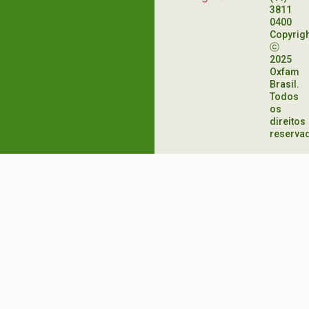
3811
0400
Copyrig
ⓒ
2025
Oxfam
Brasil.
Todos
os
direitos
reserva