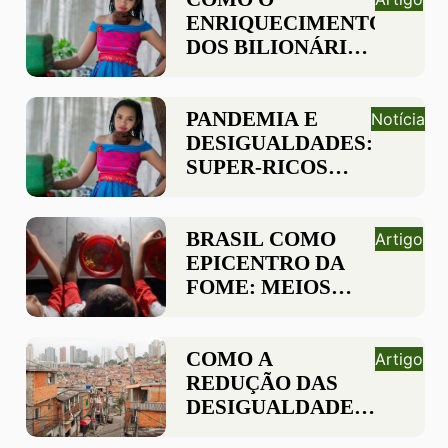
ENRIQUECIMENTO
DOS BILIONÁRIOS
DURANTE A
PANDEMIA AFETA
OS MAIS POBRES?
PANDEMIA E
Notícia
DESIGUALDADES:
SUPER-RICOS
RECUPERAM
PERDAS EM
TEMPO
BRASIL COMO
Artigo
RECORDE, OS
EPICENTRO DA
MAIS POBRES
FOME: MEIOS
TERÃO QUE
PARA IMPEDIR A
ESPERAR MAIS
CATÁSTROFE
DE UMA DÉCADA
COMO A
Artigo
REDUÇÃO DAS
DESIGUALDADES
CONTRIBUI PARA