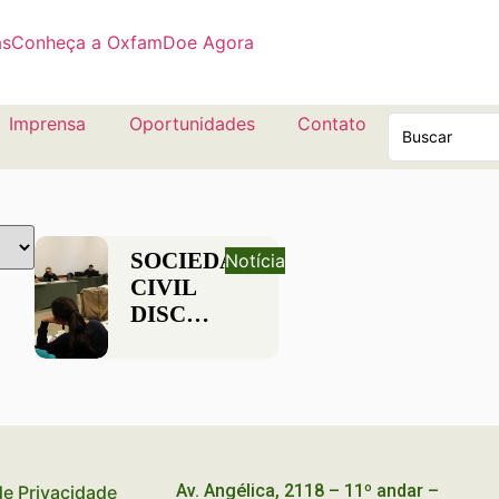
as
Conheça a Oxfam
Doe Agora
Imprensa
Oportunidades
Contato
SOCIEDADE
Notícia
CIVIL
DISCUTE
O NOVO
BANCO
DE
DESENVOLVIMENTO
Av. Angélica, 2118 – 11º andar –
 de Privacidade