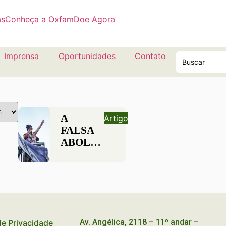
as
Conheça a Oxfam
Doe Agora
Imprensa
Oportunidades
Contato
A
Artigo
FALSA
ABOLIÇÃO.
POR
QUE
NÃO
COMEMORAR
O 13 DE
MAIO?
Av. Angélica, 2118 – 11º andar –
 de Privacidade