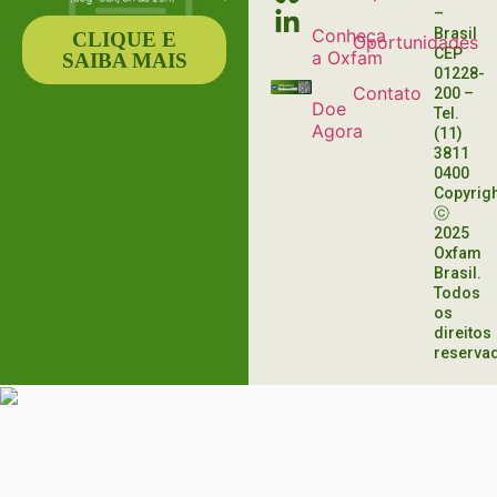
–
Conheça
Brasil
CLIQUE E
Oportunidades
CEP
a Oxfam
SAIBA MAIS
01228-
Contato
200
–
Doe
Tel.
Agora
(11)
3811
0400
Copyrig
ⓒ
2025
Oxfam
Brasil.
Todos
os
direitos
reserva