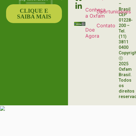
–
Conheça
Brasil
CLIQUE E
Oportunidades
CEP
a Oxfam
SAIBA MAIS
01228-
Contato
200
–
Doe
Tel.
Agora
(11)
3811
0400
Copyrig
ⓒ
2025
Oxfam
Brasil.
Todos
os
direitos
reserva