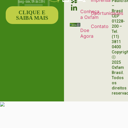
Imprensa
Paulo/S
–
Conheça
Brasil
CLIQUE E
Oportunidades
CEP
a Oxfam
SAIBA MAIS
01228-
Contato
200
–
Doe
Tel.
Agora
(11)
3811
0400
Copyrig
ⓒ
2025
Oxfam
Brasil.
Todos
os
direitos
reserva