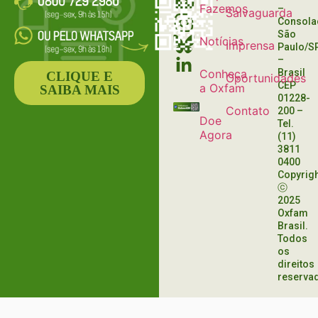
Fazemos
–
Salvaguarda
Consola
São
Notícias
Imprensa
Paulo/S
–
Conheça
Brasil
CLIQUE E
Oportunidades
CEP
a Oxfam
SAIBA MAIS
01228-
Contato
200
–
Doe
Tel.
Agora
(11)
3811
0400
Copyrig
ⓒ
2025
Oxfam
Brasil.
Todos
os
direitos
reserva