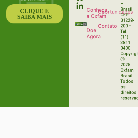
–
Conheça
Brasil
CLIQUE E
Oportunidades
CEP
a Oxfam
SAIBA MAIS
01228-
Contato
200
–
Doe
Tel.
Agora
(11)
3811
0400
Copyrig
ⓒ
2025
Oxfam
Brasil.
Todos
os
direitos
reserva