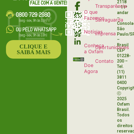
2118
NEGRAS
Transparência
– 11º
O que
andar
Fazemos
–
Salvaguarda
Consola
São
Notícias
Imprensa
Paulo/S
–
Conheça
Brasil
CLIQUE E
Oportunidades
CEP
a Oxfam
SAIBA MAIS
01228-
Contato
200
–
Doe
Tel.
Agora
(11)
3811
0400
Copyrig
ⓒ
2025
Oxfam
Brasil.
Todos
os
direitos
reserva