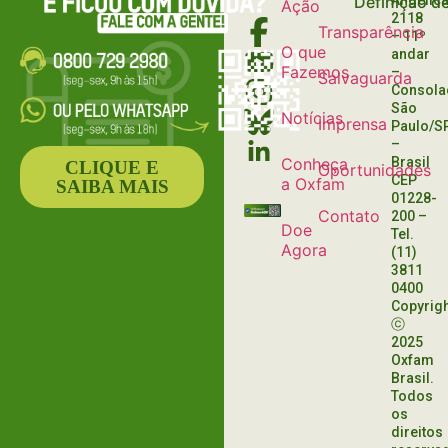
Definição d
Angélica
Ação
2118
Transparência
– 11º
O que
andar
Fazemos
–
Salvaguarda
Consola
São
Notícias
Imprensa
Paulo/S
–
Conheça
Brasil
CLIQUE E
Oportunidades
CEP
a Oxfam
SAIBA MAIS
01228-
Contato
200
–
Doe
Tel.
Agora
(11)
3811
0400
Copyrig
ⓒ
2025
Oxfam
Brasil.
Todos
os
direitos