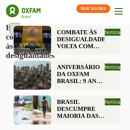
DOE AGORA
Etiqueta:
COMBATE ÀS
Notícia
combate
DESIGUALDADES
às
VOLTA COM
FORÇA À ONU
desigualdades
EM DISCURSO
DE LULA
ANIVERSÁRIO
Notícia
DA OXFAM
BRASIL: 9 ANOS
DE MUITAS
CONQUISTAS!
BRASIL
Notícia
DESCUMPRE
MAIORIA DAS
RECOMENDAÇÕES
DA ONU PARA