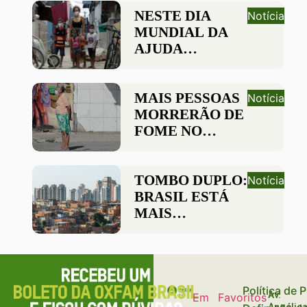
REDUZIR
NESTE DIA
Notícia
POBREZA E
MUNDIAL DA
DESIGUALDADES
AJUDA
HUMANITÁRIA,
CELEBRE
QUEM ESTÁ NA
MAIS PESSOAS
Notícia
LUTA POR UM
MORRERÃO DE
MUNDO
FOME NO
MELHOR
MUNDO DO
QUE DE COVID-
19 EM 2020
TOMBO DUPLO:
Notícia
BRASIL ESTÁ
MAIS
DESIGUAL E
COM
DESENVOLVIMENTO
ESTAGNADO,
Política de 
DIZ ONU
Av.
Em
Favoritos