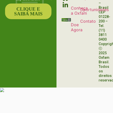
–
Conheça
Brasil
CLIQUE E
Oportunidades
CEP
a Oxfam
SAIBA MAIS
01228-
Contato
200
–
Doe
Tel.
Agora
(11)
3811
0400
Copyrig
ⓒ
2025
Oxfam
Brasil.
Todos
os
direitos
reserva