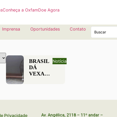
as
Conheça a Oxfam
Doe Agora
Imprensa
Oportunidades
Contato
BRASIL
Notícia
DÁ
VEXAME
EM
PESQUISA
SOBRE
MOBILIDADE
SOCIAL
NO
Av. Angélica, 2118 – 11º andar –
 de Privacidade