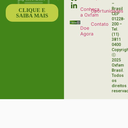
–
Conheça
Brasil
CLIQUE E
Oportunidades
CEP
a Oxfam
SAIBA MAIS
01228-
Contato
200
–
Doe
Tel.
Agora
(11)
3811
0400
Copyrig
ⓒ
2025
Oxfam
Brasil.
Todos
os
direitos
reserva