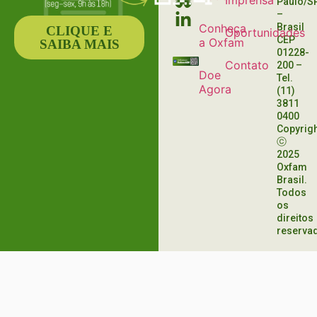
Imprensa
Paulo/S
–
Conheça
Brasil
CLIQUE E
Oportunidades
CEP
a Oxfam
SAIBA MAIS
01228-
Contato
200
–
Doe
Tel.
Agora
(11)
3811
0400
Copyrig
ⓒ
2025
Oxfam
Brasil.
Todos
os
direitos
reserva