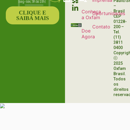
Imprensa
Paulo/S
–
Conheça
Brasil
CLIQUE E
Oportunidades
CEP
a Oxfam
SAIBA MAIS
01228-
Contato
200
–
Doe
Tel.
Agora
(11)
3811
0400
Copyrig
ⓒ
2025
Oxfam
Brasil.
Todos
os
direitos
reserva