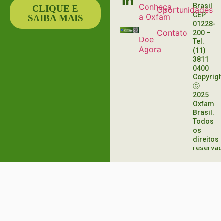
Conheça
Brasil
CLIQUE E
Oportunidades
CEP
a Oxfam
SAIBA MAIS
01228-
Contato
200
–
Doe
Tel.
Agora
(11)
3811
0400
Copyrig
ⓒ
2025
Oxfam
Brasil.
Todos
os
direitos
reserva