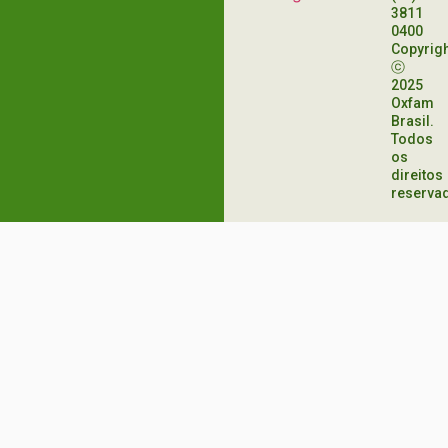
3811
0400
Copyrig
ⓒ
2025
Oxfam
Brasil.
Todos
os
direitos
reserva