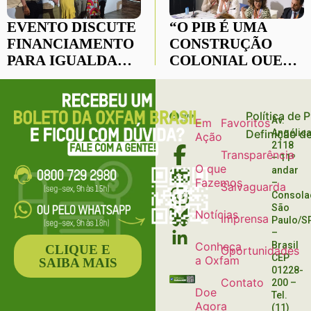
EVENTO DISCUTE
“O PIB É UMA
FINANCIAMENTO
CONSTRUÇÃO
PARA IGUALDADE
COLONIAL QUE
ÉTNICO-RACIAL E
NORMALIZA A
ODS 18 EM
PILHAGEM DO
SEVILHA
SUL GLOBAL”,
Política de 
Av.
Em
Favoritos
DENUNCIA
Definição d
Angélica
Ação
VIVIANA
2118
Transparência
SANTIAGO
– 11º
O que
andar
Fazemos
–
Salvaguarda
Consola
São
Notícias
Imprensa
Paulo/S
–
Conheça
Brasil
CLIQUE E
Oportunidades
CEP
a Oxfam
SAIBA MAIS
01228-
Contato
200
–
Doe
Tel.
Agora
(11)