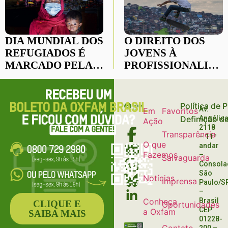
DIA MUNDIAL DOS
O DIREITO DOS
REFUGIADOS É
JOVENS À
MARCADO PELA
PROFISSIONALIZA
RESILIÊNCIA
TRABALHO E
RENDA
Política de 
Av.
Em
Favoritos
Definição d
Angélica
Ação
2118
Transparência
– 11º
O que
andar
Fazemos
–
Salvaguarda
Consola
São
Notícias
Imprensa
Paulo/S
–
Conheça
Brasil
CLIQUE E
Oportunidades
CEP
a Oxfam
SAIBA MAIS
01228-