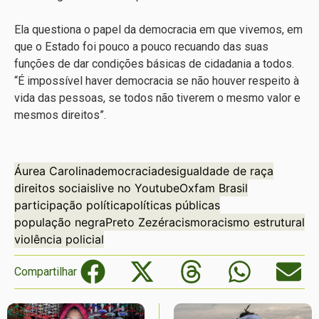
Ela questiona o papel da democracia em que vivemos, em
que o Estado foi pouco a pouco recuando das suas
funções de dar condições básicas de cidadania a todos.
“É impossível haver democracia se não houver respeito à
vida das pessoas, se todos não tiverem o mesmo valor e
mesmos direitos”.
Áurea Carolina
democracia
desigualdade de raça
direitos sociais
live no Youtube
Oxfam Brasil
participação política
políticas públicas
população negra
Preto Zezé
racismo
racismo estrutural
violência policial
Compartilhar