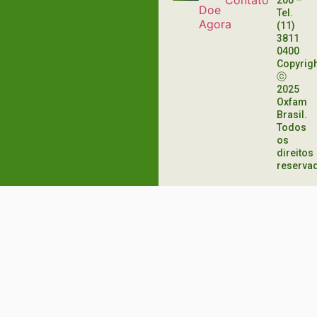
Contato
200
–
Doe
Tel.
Agora
(11)
3811
0400
Copyrig
ⓒ
2025
Oxfam
Brasil.
Todos
os
direitos
reserva