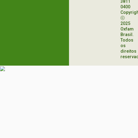
3811
0400
Copyrig
ⓒ
2025
Oxfam
Brasil.
Todos
os
direitos
reserva