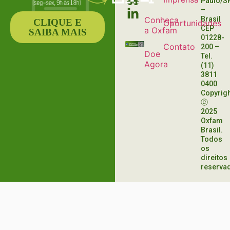
Paulo/S
–
Conheça
Brasil
CLIQUE E
Oportunidades
CEP
a Oxfam
SAIBA MAIS
01228-
Contato
200
–
Doe
Tel.
Agora
(11)
3811
0400
Copyrig
ⓒ
2025
Oxfam
Brasil.
Todos
os
direitos
reserva