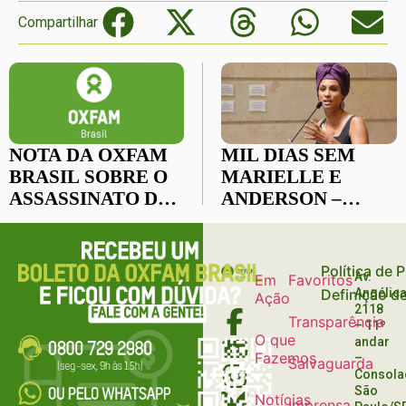
Compartilhar
NOTA DA OXFAM
MIL DIAS SEM
BRASIL SOBRE O
MARIELLE E
ASSASSINATO DE
ANDERSON –
JOÃO ALBERTO
QUEM MANDOU
EM UMA LOJA DO
MATAR?
CARREFOUR EM
Política de 
Av.
Em
Favoritos
PORTO ALEGRE
Definição d
Angélica
Ação
2118
Transparência
– 11º
O que
andar
Fazemos
–
Salvaguarda
Consola
São
Notícias
Imprensa