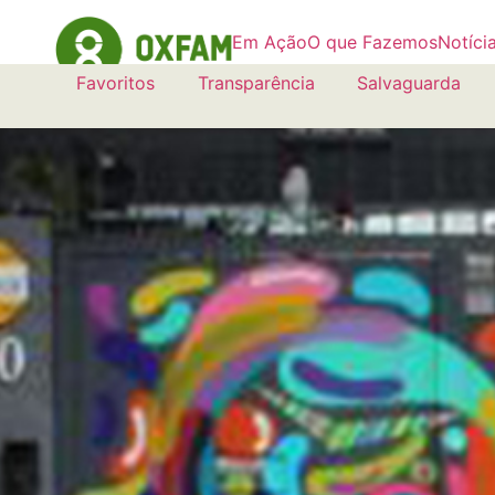
Em Ação
O que Fazemos
Notíci
Favoritos
Transparência
Salvaguarda