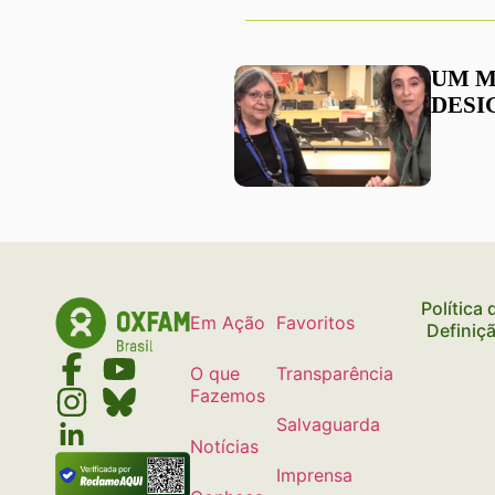
UM M
DESI
Política
Em Ação
Favoritos
Definiç
O que
Transparência
Fazemos
Salvaguarda
Notícias
Imprensa