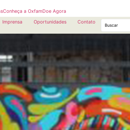
as
Conheça a Oxfam
Doe Agora
Imprensa
Oportunidades
Contato