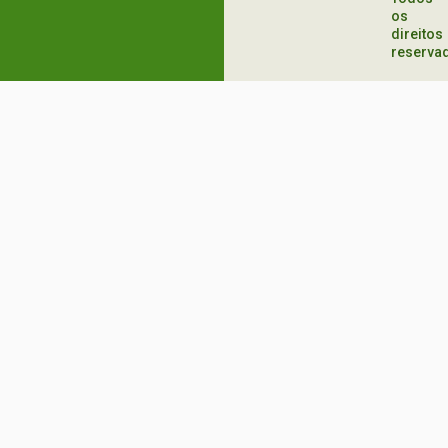
os
direitos
reserva