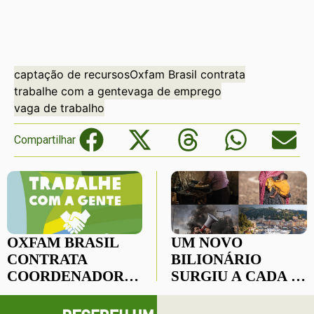
captação de recursos
Oxfam Brasil contrata
trabalhe com a gente
vaga de emprego
vaga de trabalho
Compartilhar
OXFAM BRASIL
UM NOVO
CONTRATA
BILIONÁRIO
COORDENADOR(A)
SURGIU A CADA 26
DE JUSTIÇA
HORAS DURANTE
CLIMÁTICA E
A PANDEMIA,