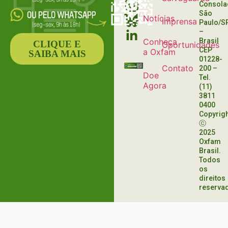
Consola
São
Notícias
Imprensa
Paulo/S
–
Conheça
Brasil
CLIQUE E
Oportunidades
CEP
a Oxfam
SAIBA MAIS
01228-
Contato
200
–
Doe
Tel.
Agora
(11)
3811
0400
Copyrig
ⓒ
2025
Oxfam
Brasil.
Todos
os
direitos
reserva