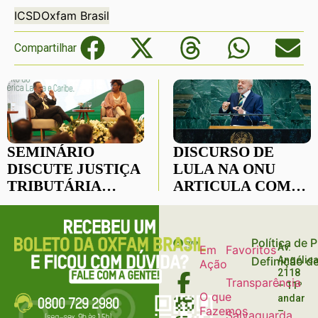
ICSD
Oxfam Brasil
Compartilhar
SEMINÁRIO
DISCURSO DE
DISCUTE JUSTIÇA
LULA NA ONU
TRIBUTÁRIA
ARTICULA COM
PARA REDUÇÃO
ACERTO
DAS
DEMOCRACIA,
DESIGUALDADES
SOBERANIA E
Política de 
Av.
Em
Favoritos
COMBATE ÀS
Definição d
Angélica
Ação
DESIGUALDADES
2118
Transparência
– 11º
O que
andar
Fazemos
–
Salvaguarda