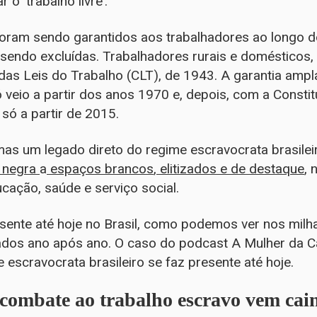
o ‘trabalho livre’.
foram sendo garantidos aos trabalhadores ao longo d
sendo excluídas. Trabalhadores rurais e domésticos,
das Leis do Trabalho (CLT), de 1943. A garantia ampla
veio a partir dos anos 1970 e, depois, com a Constit
só a partir de 2015.
 mas um legado direto do regime escravocrata brasilei
 negra
a
espaç
os brancos
,
elitizados
e de destaque
, 
cação, saúde e serviço social.
esente até hoje no Brasil, como podemos ver nos milh
dos ano após ano. O caso do podcast A Mulher da 
escravocrata brasileiro se faz presente até hoje.
combate ao trabalho escravo vem cai