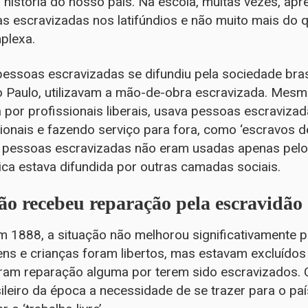
 história do nosso país. Na escola, muitas vezes, ap
 escravizadas nos latifúndios e não muito mais do qu
plexa.
essoas escravizadas se difundiu pela sociedade brasil
 Paulo, utilizavam a mão-de-obra escravizada. Mesmo 
 por profissionais liberais, usava pessoas escraviza
ionais e fazendo serviço para fora, como ‘escravos 
 as pessoas escravizadas não eram usadas apenas pelo
tica estava difundida por outras camadas sociais.
ão recebeu reparação pela escravidão
 1888, a situação não melhorou significativamente p
s e crianças foram libertos, mas estavam excluídos 
ram reparação alguma por terem sido escravizados. C
ileiro da época a necessidade de se trazer para o pa