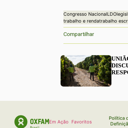
Congresso Nacional
LDO
legis
trabalho e renda
trabalho esc
Compartilhar
UNIÃ
DISC
RESP
DAS 
MEIO
DIRE
Política
Em Ação
Favoritos
Definiç