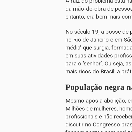
A raiz do problema está na
da mão-de-obra de pessoas
entanto, era bem mais com
No século 19, a posse de p
no Rio de Janeiro e em São
média’ que surgia, formada
em suas atividades profiss
para o ‘senhor’. Ou seja,
mais ricos do Brasil: a prá
População negra n
Mesmo após a abolição, em
Milhões de mulheres, homen
profissionais e não recebe
discutir no Congresso bras