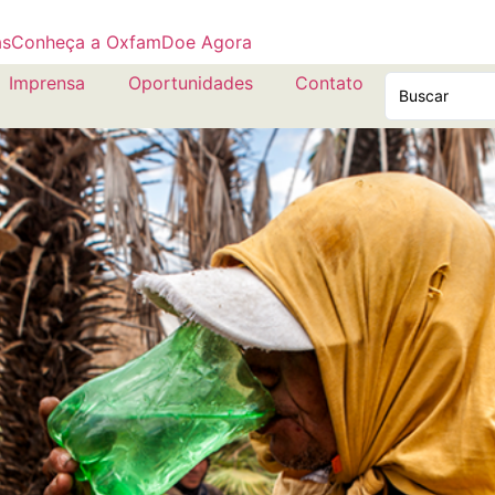
as
Conheça a Oxfam
Doe Agora
Imprensa
Oportunidades
Contato