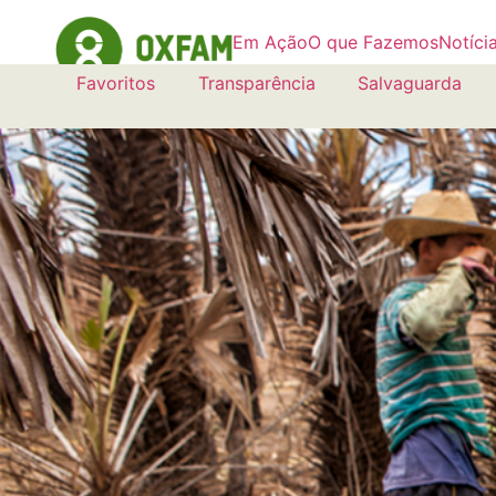
Em Ação
O que Fazemos
Notíci
Favoritos
Transparência
Salvaguarda