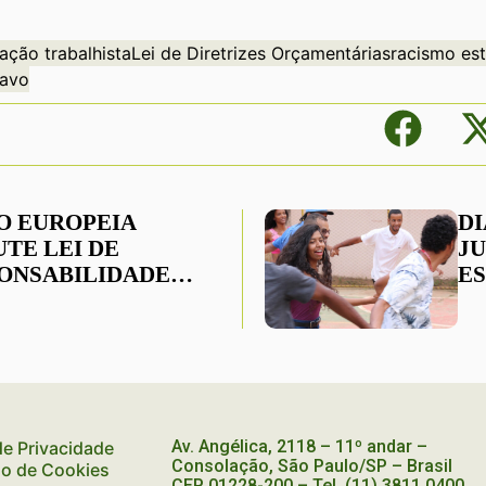
lação trabalhista
Lei de Diretrizes Orçamentárias
racismo est
ravo
O EUROPEIA
D
UTE LEI DE
JU
ONSABILIDADE
E
EMPRESAS COM
PO
 AMBIENTE E
ITOS HUMANOS
Av. Angélica, 2118 – 11º andar –
 de Privacidade
Consolação, São Paulo/SP – Brasil
ão de Cookies
CEP
01228-200
– Tel. (11) 3811 0400