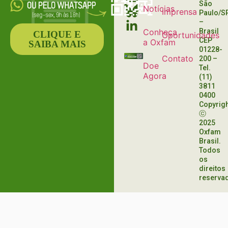
São
Notícias
Imprensa
Paulo/S
–
Conheça
Brasil
CLIQUE E
Oportunidades
CEP
a Oxfam
SAIBA MAIS
01228-
Contato
200
–
Doe
Tel.
Agora
(11)
3811
0400
Copyrig
ⓒ
2025
Oxfam
Brasil.
Todos
os
direitos
reserva