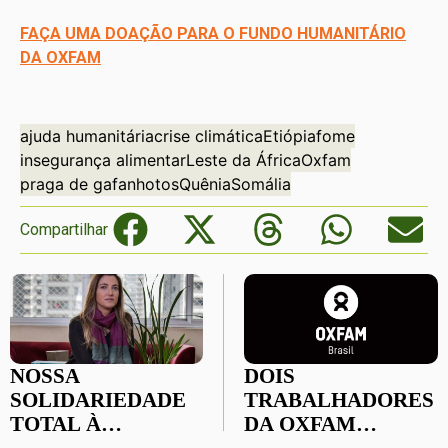
FAÇA UMA DOAÇÃO PARA O FUNDO HUMANITÁRIO
DA OXFAM
ajuda humanitária
crise climática
Etiópia
fome
insegurança alimentar
Leste da África
Oxfam
praga de gafanhotos
Quênia
Somália
Compartilhar
NOSSA
DOIS
SOLIDARIEDADE
TRABALHADORES
TOTAL À
DA OXFAM