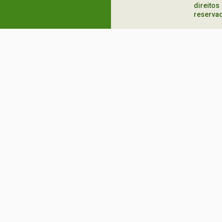
direitos
reserva