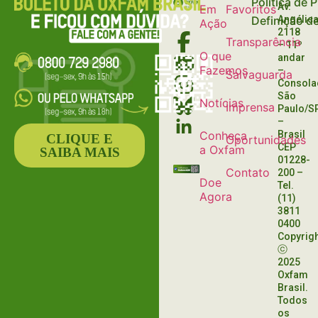
Política de 
Av.
Em
Favoritos
Definição d
Angélica
Ação
2118
Transparência
– 11º
O que
andar
Fazemos
–
Salvaguarda
Consola
São
Notícias
Imprensa
Paulo/S
–
Conheça
Brasil
CLIQUE E
Oportunidades
CEP
a Oxfam
SAIBA MAIS
01228-
Contato
200
–
Doe
Tel.
Agora
(11)
3811
0400
Copyrig
ⓒ
2025
Oxfam
Brasil.
Todos
os